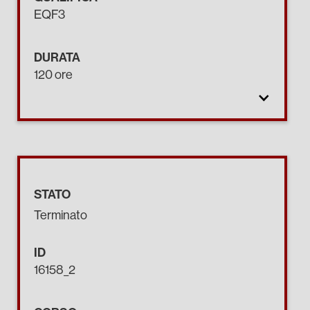
EQF3
DURATA
120 ore
STATO
Terminato
ID
16158_2