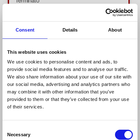
Terminato
ID
10774 _6
Consent
Details
About
CORSO
This website uses cookies
Tecnico della programmazione e dello sviluppo di pro
We use cookies to personalise content and ads, to
provide social media features and to analyse our traffic.
QUALIFICA
We also share information about your use of our site with
EQF5
our social media, advertising and analytics partners who
may combine it with other information that you’ve
DURATA
provided to them or that they’ve collected from your use
320 ore
of their services.
Consent
Necessary
Selection