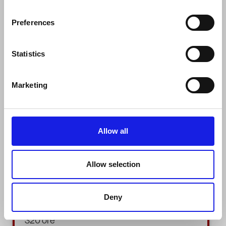
Preferences
STATO
Terminato
Statistics
ID
Marketing
10774 _7
CORSO
Allow all
Tecnico della programmazione e dello sviluppo di pro
QUALIFICA
Allow selection
EQF5
Deny
DURATA
320 ore