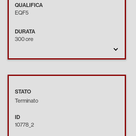
QUALIFICA
EQF5
DURATA
300 ore
STATO
Terminato
ID
10778_2