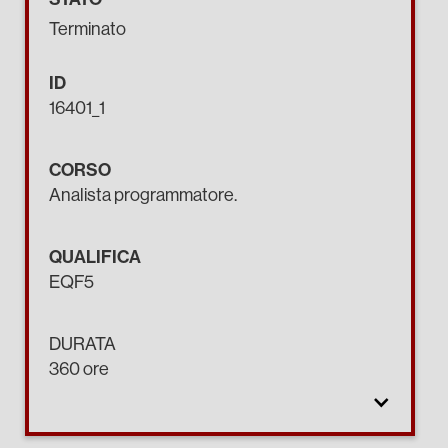
Terminato
ID
16401_1
CORSO
Analista programmatore.
QUALIFICA
EQF5
DURATA
360 ore