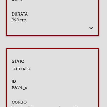
DURATA
320 ore
STATO
Terminato
ID
10774 _9
CORSO